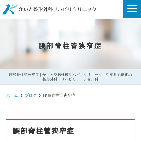
t
o
g
g
l
e
n
a
腰部脊柱管狭窄症
v
i
g
a
t
i
o
腰部脊柱管狭窄症｜かいと整形外科リハビリクリニック｜兵庫県尼崎市の
n
整形外科・リハビリテーション科
ホーム
ブログ
腰部脊柱管狭窄症
腰部脊柱管狭窄症