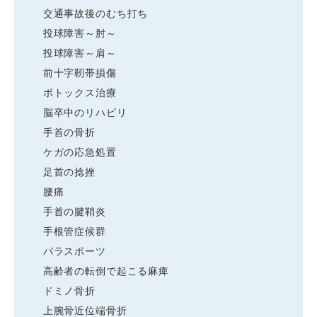
交通事故後のむち打ち
投球障害～肘～
投球障害～肩～
前十字靭帯損傷
ボトックス治療
脳卒中のリハビリ
手首の骨折
ケガの応急処置
足首の捻挫
腰痛
手首の腱鞘炎
手根管症候群
パラスポーツ
高齢者の転倒で起こる麻痺
ドミノ骨折
上腕骨近位端骨折