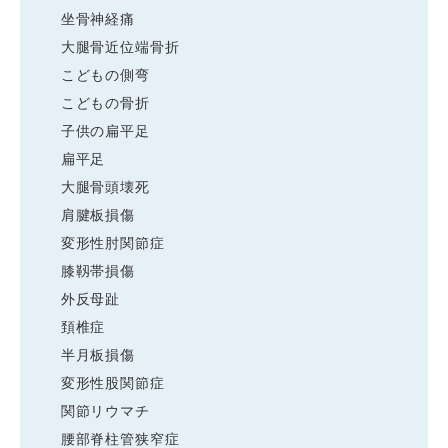
坐骨神経痛
大腿骨近位端骨折
こどもの側弯
こどもの骨折
子供の扁平足
扁平足
大腿骨頭壊死
肩腱板損傷
変形性肘関節症
膝靱帯損傷
外反母趾
頚椎症
半月板損傷
変形性股関節症
関節リウマチ
腰部脊柱管狭窄症